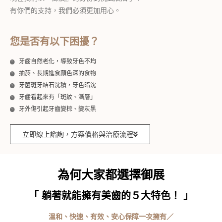
有你們的支持，我們必須更加用心。
您是否有以下困擾？
牙齒自然老化，導致牙色不均
抽菸、長期進食顔色深的食物
牙菌斑牙結石沈積，牙色暗沈
牙齒看起來有「斑紋、漸層」
牙外傷引起牙齒變棕、變灰黑
立即線上諮詢，方案價格與治療流程
為何大家都選擇御展
「 躺著就能擁有美齒的５大特色！ 」
溫和、快速、有效、安心保障一次擁有／