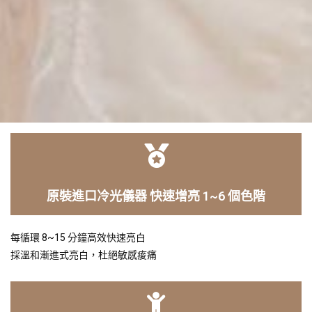
原裝進口冷光儀器 快速增亮 1~6 個色階
每循環 8~15 分鐘高效快速亮白
採溫和漸進式亮白，杜絕敏感痠痛