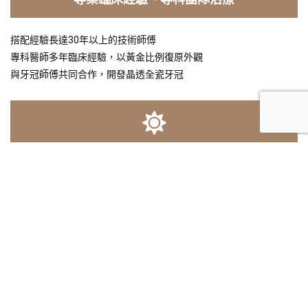
搭配經驗長達30年以上的技術師傅
專科醫師多年臨床經驗，以黃金比例復原外觀
與牙冠師傅共同合作，開發晶透全瓷牙冠
自然逼真外觀、不造成牙齦發黑
不含金屬成分，充分保護脆弱齒質
死白、牙齦發黑、牙冠不合、碎裂等狀況
發生機率極低，與牙齦自然密合