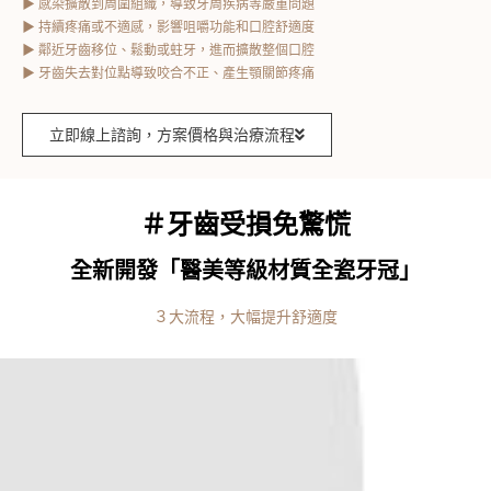
▶ 感染擴散到周圍組織，導致牙周疾病等嚴重問題
▶ 持續疼痛或不適感，影響咀嚼功能和口腔舒適度
▶ 鄰近牙齒移位、鬆動或蛀牙，進而擴散整個口腔
▶ 牙齒失去對位點導致咬合不正、產生顎關節疼痛
立即線上諮詢，方案價格與治療流程
＃牙齒受損免驚慌
全新開發「醫美等級材質全瓷牙冠」
３大流程，大幅提升舒適度