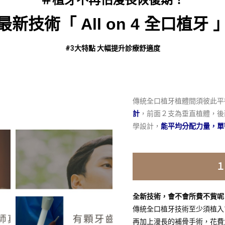
最新技術「 All on 4 全口植牙 
#3大特點 大幅提升診療舒適度
傳統全口植牙植體間須彼此平行
計
，前面２支為垂直植體，後
學設計，
能平均分配力量，單
１
全新技術，會不會所費不貲呢
傳統全口植牙技術至少須植入
再加上漫長的補骨手術，花費