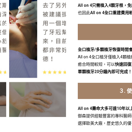
All on 4只需植入4顆牙根
也因此
All on 4全口重建費用
全口植牙/多顆植牙恢復時間
All on 4全口植牙僅植入4顆
癒合時間較短，可以
快速回復
單顆植牙20分鐘內即可完成！
３.
All on 4
壽命大多可達10年以
御森提供經驗豐富的專科醫師
選擇歐美大廠，歷史悠久的優