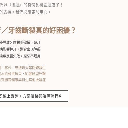
們以『御展』的身份到桃園展店了！
的支持，我們必須更加用心。
牙／牙齒斷裂真的好困擾？
外導致牙齒嚴重破損、缺牙
病影響掉牙，進食出現障礙
治療反覆失敗，原牙不堪用
倒／移位、牙縫增大等問題發生
齒本質骨質流失，影響臉型外觀
響到腸胃健康與衍生其他後遺症
即線上諮詢，方案價格與治療流程