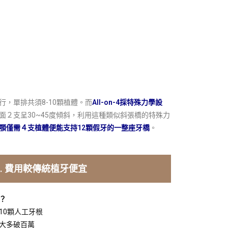
」
，單排共須8-10顆植體。而
All-on-4採特殊力學設
面２支呈30~45度傾斜，利用這種類似斜張橋的特殊力
顎僅需４支植體便能支持12顆假牙的一整座牙橋
。
. 費用較傳統植牙便宜
？
10顆人工牙根
大多破百萬