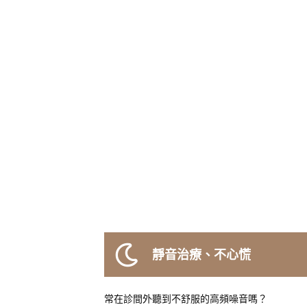
靜音治療、不心慌
常在診間外聽到不舒服的高頻噪音嗎？