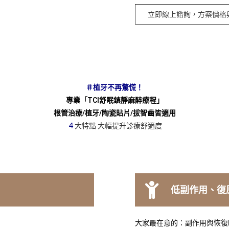
立即線上諮詢，方案價格
＃植牙不再驚慌！
專業「TCI舒眠鎮靜麻醉療程」
根管治療/植牙/陶瓷貼片/拔
智齒皆適用
４
大特點 大幅提升診療舒適度
低副作用、復
大家最在意的：副作用與恢復