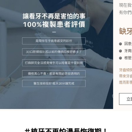
現在我
有你們
缺
因意
牙周
根管
牙齒傾
帶來牙
進而影
立
＃植牙不再怕漫長恢復期！