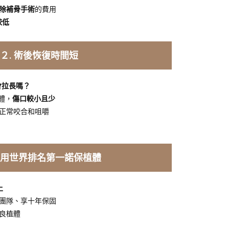
，免除補骨手術
的費用
較低
２. 術後恢復時間短
會拉長嗎？
植體，
傷口較小且少
正常咬合和咀嚼
 使用世界排名第一諾保植體
上
團隊、享十年保固
良植體